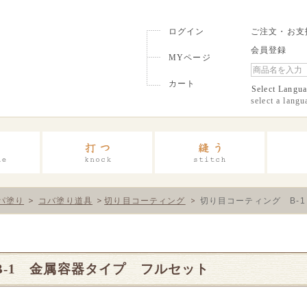
ログイン
ご注文・お支
会員登録
MYページ
カート
Select Langu
select a langu
パ塗り
コバ塗り道具
切り目コーティング
切り目コーティング B-
-1 金属容器タイプ フルセット