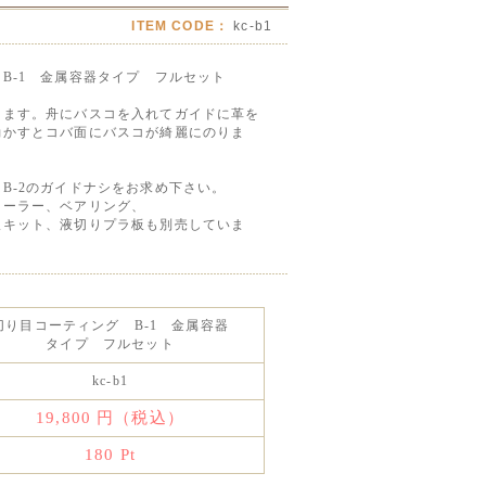
ITEM CODE：
kc-b1
B-1 金属容器タイプ フルセット
きます。舟にバスコを入れてガイドに革を
動かすとコバ面にバスコが綺麗にのりま
B-2のガイドナシをお求め下さい。
ラー、ベアリング、
板キット、液切りプラ板も別売していま
切り目コーティング B-1 金属容器
タイプ フルセット
kc-b1
19,800
円（税込）
180
Pt