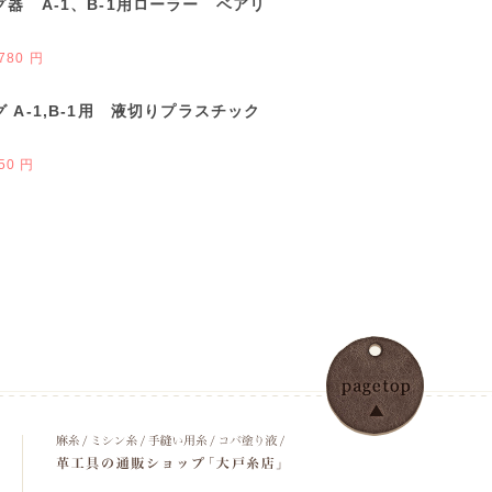
器 A-1、B-1用ローラー ベアリ
780 円
 A-1,B-1用 液切りプラスチック
50 円