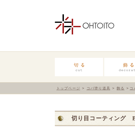
トップページ
コバ塗り道具
飾る
コ
切り目コーティング B