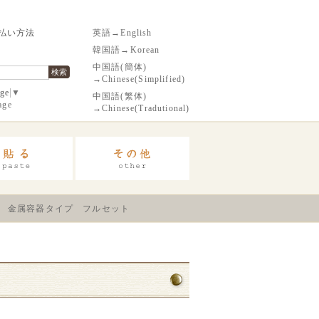
払い方法
英語→English
韓国語→Korean
中国語(簡体)
検索
→Chinese(Simplified)
age
▼
中国語(繁体)
age
→Chinese(Tradutional)
1 金属容器タイプ フルセット