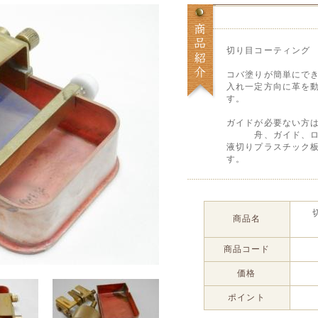
切り目コーティング 
コバ塗りが簡単にで
入れ一定方向に革を
す。
ガイドが必要ない方は
舟、ガイド、ロー
液切りプラスチック
す。
商品名
商品コード
価格
ポイント