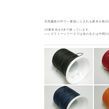
天然繊維の中で一番強いとされる麻糸を蝋付
16番単糸を4本で撚っています。
ハンズラミーシリーズでは糸の太さは中間の