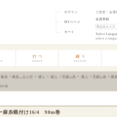
ログイン
ご注文・お支
会員登録
MYページ
カート
Select Langu
select a langu
麻糸
麻糸 ロー付
縫う
縫う
手縫い糸
縫う
手縫い糸
麻
0m巻
麻糸蝋付け16/4 90m巻