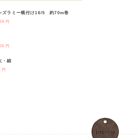
ズラミー蝋付け16/5 約70m巻
29 円
00 円
太・細
9 円