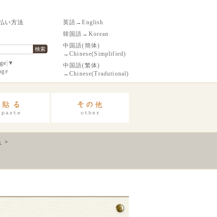
払い方法
英語→English
韓国語→Korean
中国語(簡体)
検索
→Chinese(Simplified)
age
▼
中国語(繁体)
age
→Chinese(Tradutional)
糸