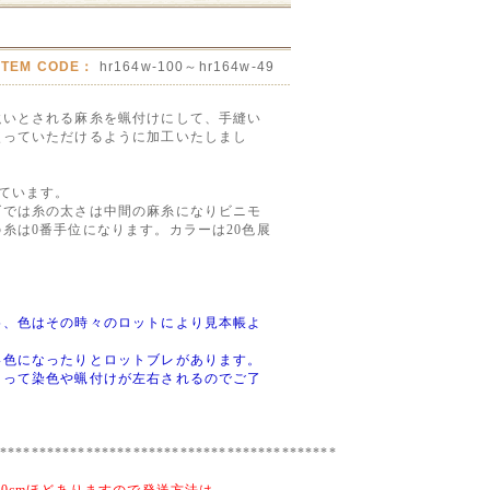
ITEM CODE：
hr164w-100～hr164w-49
強いとされる麻糸を蝋付けにして、手縫い
使っていただけるように加工いたしまし
っています。
ズでは糸の太さは中間の麻糸になりビニモ
糸は0番手位になります。カラーは20色展
為、色はその時々のロットにより見本帳よ
い色になったりとロットブレがあります。
よって染色や蝋付けが左右されるのでご了
*******************************************