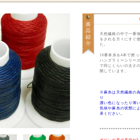
天然繊維の中で一番
をされる方々にすぐ
た。
16番単糸を4本で撚
ハンズラミーシリー
で同じくらいの太さの
開しています。
※麻糸は天然繊維の
り
濃い色になったり薄
気候や麻糸の状態に
承ください。
******************