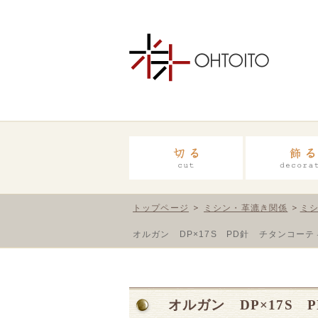
トップページ
ミシン・革漉き関係
ミ
オルガン DP×17S PD針 チタンコー
オルガン DP×17S