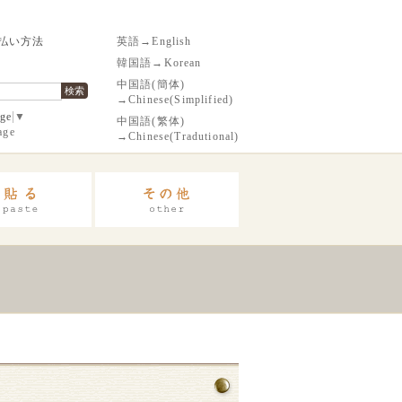
払い方法
英語→English
韓国語→Korean
中国語(簡体)
検索
→Chinese(Simplified)
age
▼
中国語(繁体)
age
→Chinese(Tradutional)