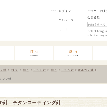
ログイン
ご注文・お支
会員登録
MYページ
カート
Select Langu
select a langu
シン針
縫う
縫う
ミシン針
縫う
ミシン針
オルガン針
ティング針
 PD針 チタンコーティング針