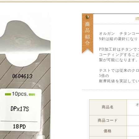
I
オルガン チタンコーテ
S針は縦の菱針になり
PD加工針はチタンで
コーティングするこ
製が可能になります
テストでは従来のク
5倍の
耐摩耗値を実証して
商品名
商品コード
価格