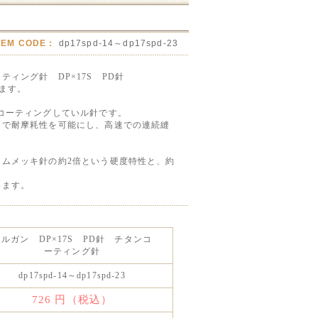
TEM CODE：
dp17spd-14～dp17spd-23
ィング針 DP×17S PD針
ます。
コーティングしていル針です。
とで耐摩耗性を可能にし、高速での連続縫
。
ロムメッキ針の約2倍という硬度特性と、約
います。
オルガン DP×17S PD針 チタンコ
ーティング針
dp17spd-14～dp17spd-23
726
円（税込）