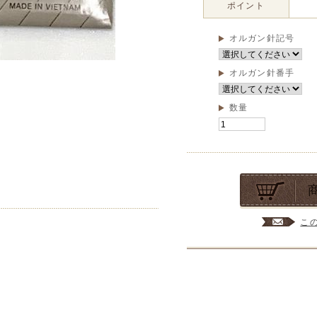
ポイント
オルガン針記号
オルガン針番手
数量
こ