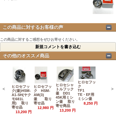
この商品に対するお客様の声
この商品に対するご感想をぜひお寄せください。
新規コメントを書き込む
その他のオススメ商品
ヒロセフッ
ヒロセシャ
ク
ヒロセフッ
ヒロセフッ
<
>
トルフック
TF1
ク(釜)HSM-
ク HSM-
釜 DD1
TE・EF用
A1-SH(ヤク
AM(3)
45K用ミシ
ミシン釜
モ681L
釜 取り
ン釜 取り
用) 取り
寄せ品
8,250 円
寄せ商品
寄せ品
12,980 円
13,200 円
13,200 円