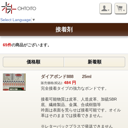
Select Language
▼
接着剤
65
件
の商品がございます。
価格順
新着順
ダイアボンド888 25ml
484
円
販売価格(税込):
完全接着タイプの強力なボンドです。
接着可能物質は皮革、人造皮革、加硫SBR
底、繊維製品、金属、合成樹脂等
吟面は表面を荒らせば接着可能です。オイル
革はそのままでは接着できません。
※レターパックプラスで発送できません