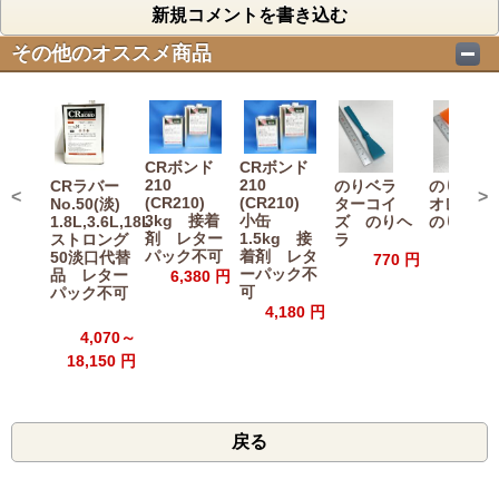
新規コメントを書き込む
その他のオススメ商品
CRボンド
CRボンド
210
210
CRラバー
のりベラ
のりベ
<
>
(CR210)
(CR210)
No.50(淡)
ターコイ
オレン
3kg 接着
小缶
1.8L,3.6L,18L
ズ のりヘ
のりヘラ
剤 レター
1.5kg 接
ストロング
ラ
770
パック不可
着剤 レタ
50淡口代替
770 円
ーパック不
品 レター
6,380 円
可
パック不可
4,180 円
4,070～
18,150 円
戻る