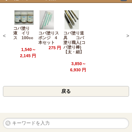
コバ塗り
液 イリ
コバ塗りス
コバ塗り道
<
>
ス 100cc
ポンジ 4
具 コバ
本セット
塗り職人(コ
バ塗り棒)
275 円
1,540～
【太・細】
2,145 円
3,850～
6,930 円
戻る