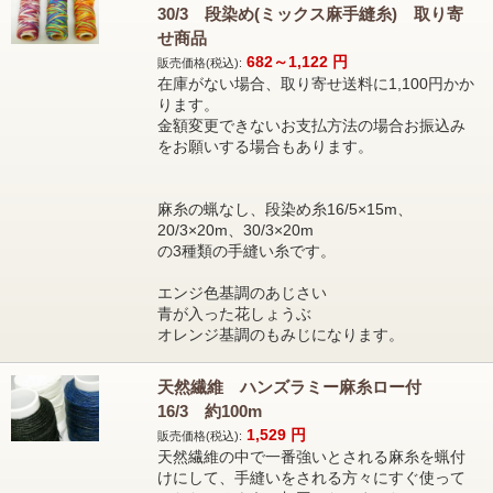
30/3 段染め(ミックス麻手縫糸) 取り寄
せ商品
682～1,122
円
販売価格(税込):
在庫がない場合、取り寄せ送料に1,100円かか
ります。
金額変更できないお支払方法の場合お振込み
をお願いする場合もあります。
麻糸の蝋なし、段染め糸16/5×15m、
20/3×20m、30/3×20m
の3種類の手縫い糸です。
エンジ色基調のあじさい
青が入った花しょうぶ
オレンジ基調のもみじになります。
天然繊維 ハンズラミー麻糸ロー付
16/3 約100m
1,529
円
販売価格(税込):
天然繊維の中で一番強いとされる麻糸を蝋付
けにして、手縫いをされる方々にすぐ使って