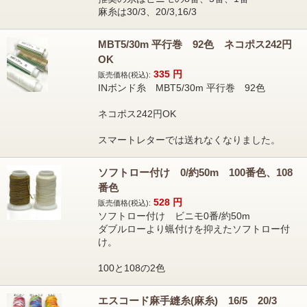
麻糸は30/3、20/3,16/3
MBT5/30m 平行巻 92色 ネコポス242円
OK
335
円
販売価格(税込):
INボンド糸 MBT5/30m 平行巻 92色
ネコポス242円OK
スマートレターでは送れなくなりました。
ソフトロー付け 0/約50m 100番色、108
番色
528
円
販売価格(税込):
ソフトロー付け ビニモ0番/約50m
ダブルローより蝋付けを抑えたソフトロー付
け。
100と108の2色
エスコード麻手縫糸(麻糸) 16/5 20/3