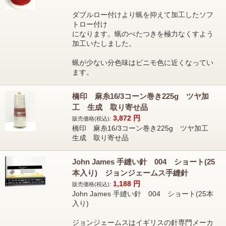
ダブルロー付けより蝋を抑えて加工したソフ
トロー付け
になります。蝋のべたつきを極力なくすよう
加工いたしました。
蝋が少ない分色味はビニモ色に近くなってい
ます。
橋印 麻糸16/3コーン巻き225g ツヤ加
工 生成 取り寄せ品
3,872
円
販売価格(税込):
橋印 麻糸16/3コーン巻き225g ツヤ加工
生成 取り寄せ品
John James 手縫い針 004 ショート(25
本入り) ジョンジェームス手縫針
1,188
円
販売価格(税込):
John James 手縫い針 004 ショート(25本
入り)
ジョンジェームスはイギリスの針専門メーカ