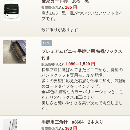
麻糸カード巻 16/5 黒
165
円
販売価格(税込):
麻糸16/5 黒 蝋がついていないソフトタイ
プです。
数に限りがあります。
NEW
プレミアムビニモ 手縫い用 特殊ワックス
付き
1,089～1,529
円
販売価格(税込):
長年プロに選ばれてきたビニモから、待望の
ハンドクラフト専用モデルが登場。
多くの要望に応えた右撚り仕様に加え、2種類
のコードタイプをラインナップ。
全40色の豊富なカラーバリエーションと、こ
だわりのワックス加工により、
美しさと縫いやすさを高い次元で両立しまし
た。
手縫用三角針 #8604 2本入り
363
円
販売価格(税込):