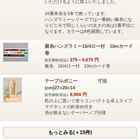
いただけるように加工いたしました。
16番単糸を3本で撚っています。
ハンズラミーシリーズでは一番細い麻糸にな
りビニモで同じくらいの太さの糸は1番手位に
なります。カラーは8色展開しています。
麻糸ハンズラミー16/4ロー付 10mカード
巻
275～4,675
円
販売価格(税込):
麻糸 16/4ロー付 10mカード巻
テーブルポニー 寸法
(cm)27×20×14
9,900
円
販売価格(税込):
机の上に置いて使うコンパクトな卓上タイプ
マグネットの針休め付き
糸が絡まないテーパーノブ仕様
もっとみる(＋15件)