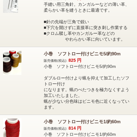
手縫い用三角針。カンガルーなどの薄い革、
柔らかい革を縫うときに最適です。
■針の先端が三角で鋭い
■下穴を開けずに直接革に突き刺し作業する
■クロム鞣し革やカンガルー革などの
やわらかい革に向いています。
小巻 ソフトロー付けビニモ5/約90m
825
円
販売価格(税込):
小巻 ソフトロー付けビニモ5/約90m
ダブルロー付けより蝋を抑えて加工したソフ
トロー付け
になります。蝋のべたつきを極力なくすよう
加工いたしました。
蝋が少ない分色味はビニモ色に近くなってい
ます。
小巻 ソフトロー付けビニモ1/約60m
814
円
販売価格(税込):
小巻 ソフトロー付けビニモ1/約60m