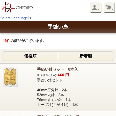
Select Language
▼
手縫い糸
49
件
の商品がございます。
価格順
新着順
手ぬい針セット 6本入
660
円
販売価格(税込):
手ぬい針セット
46mm三角針 2本
52mm丸針 2本
76mmすくい針 1本
カーブ針(曲がり針) 1本