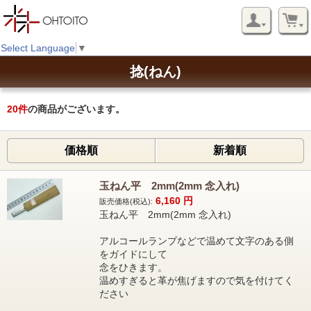
Select Language
▼
捻(ねん)
20
件
の商品がございます。
価格順
新着順
玉ねん平 2mm(2mm 念入れ)
6,160
円
販売価格(税込):
玉ねん平 2mm(2mm 念入れ)
アルコールランプなどで温めて文字のある側
をガイドにして
念をひきます。
温めすぎると革が焦げますので気を付けてく
ださい