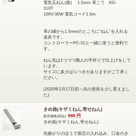
電気玉ねん(曲) 1.5mm 革こて KG-
310T
100V-30W 電気コード1.6m
革の縁から1.5mmのところに”ねん”を入れる
道具です。
コントローラーPC-31と一緒に使うと便利で
す。
ねん先は1つづつ職人の手作りで仕上げをして
います。
サイズに多少ばらつきがありますがご了承く
ださい。
(2020年2月17日切っ先の形状を少し変えまし
た)
きめ捻(キザミねん,寄せねん)
990
円
販売価格(税込):
きめ捻(キザミねん,寄せねん)
先曲がりのほうで底芯の入れ込み、口金のき