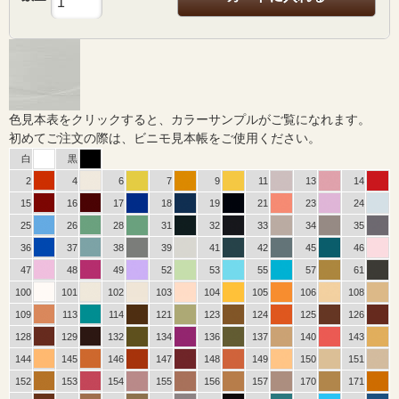
色見本表をクリックすると、カラーサンプルがご覧になれます。
初めてご注文の際は、ビニモ見本帳をご使用ください。
白
黒
2
4
6
7
9
11
13
14
15
16
17
18
19
21
23
24
25
26
28
31
32
33
34
35
36
37
38
39
41
42
45
46
47
48
49
52
53
55
57
61
100
101
102
103
104
105
106
108
109
113
114
121
123
124
125
126
128
129
132
134
136
137
140
143
144
145
146
147
148
149
150
151
152
153
154
155
156
157
170
171