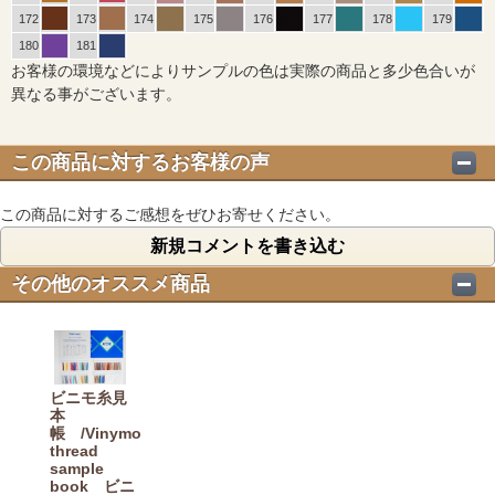
172
173
174
175
176
177
178
179
180
181
お客様の環境などによりサンプルの色は実際の商品と多少色合いが
異なる事がございます。
この商品に対するお客様の声
この商品に対するご感想をぜひお寄せください。
新規コメントを書き込む
その他のオススメ商品
ビニモ糸見
本
帳 /Vinymo
thread
sample
book ビニ