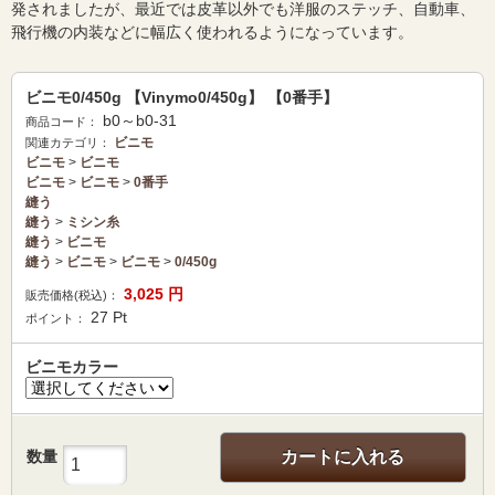
発されましたが、最近では皮革以外でも洋服のステッチ、自動車、
飛行機の内装などに幅広く使われるようになっています。
ビニモ0/450g 【Vinymo0/450g】 【0番手】
b0～b0-31
商品コード：
ビニモ
関連カテゴリ：
ビニモ
>
ビニモ
ビニモ
>
ビニモ
>
0番手
縫う
縫う
>
ミシン糸
縫う
>
ビニモ
縫う
>
ビニモ
>
ビニモ
>
0/450g
3,025
円
販売価格(税込)：
27
Pt
ポイント：
ビニモカラー
数量
カートに入れる