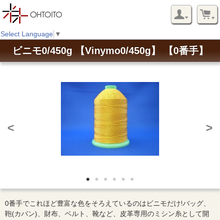
Select Language
▼
ビニモ0/450g 【Vinymo0/450g】 【0番手】
<
>
0番手でこれほど豊富な色をそろえているのはビニモだけ!バッグ、
鞄(カバン)、財布、ベルト、靴など、皮革専用のミシン糸として開