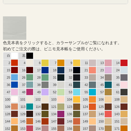
色見本表をクリックすると、カラーサンプルがご覧になれます。
初めてご注文の際は、ビニモ見本帳をご使用ください。
白
黒
2
4
6
7
9
11
13
14
15
16
17
18
19
21
23
24
25
26
28
31
32
33
34
35
36
37
38
39
41
42
45
46
47
48
49
52
53
55
57
61
100
101
102
103
104
105
106
108
109
113
114
121
123
124
125
126
128
129
132
134
136
137
140
143
144
145
146
147
148
149
150
151
152
153
154
155
156
157
170
171