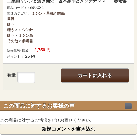
工業用ミシンと漉き機の 基本操作とメンテナンス 参考書
el90021
商品コード：
ミシン・革漉き関係
関連カテゴリ：
書籍
縫う
縫う
>
ミシン針
縫う
>
ミシン糸
その他
>
参考書
2,750
円
販売価格(税込)：
25
Pt
ポイント：
数量
カートに入れる
この商品に対するお客様の声
この商品に対するご感想をぜひお寄せください。
新規コメントを書き込む