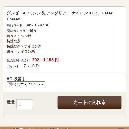
グンゼ ADミシン糸(アンダリア) ナイロン100% Clear
Thread
an20～an80
商品コード：
縫う
関連カテゴリ：
縫う
>
ミシン針
特殊な糸
特殊な糸
>
ナイロン糸
縫う
>
ナイロン糸
792～1,155
円
販売価格(税込)：
7～10
Pt
ポイント：
AD 糸番手
数量
カートに入れる