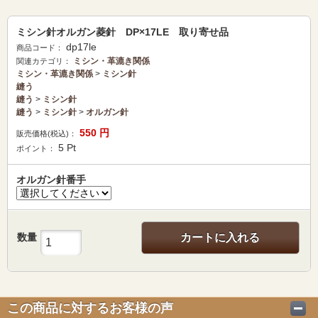
ミシン針オルガン菱針 DP×17LE 取り寄せ品
dp17le
商品コード：
ミシン・革漉き関係
関連カテゴリ：
ミシン・革漉き関係
>
ミシン針
縫う
縫う
>
ミシン針
縫う
>
ミシン針
>
オルガン針
550
円
販売価格(税込)：
5
Pt
ポイント：
オルガン針番手
数量
カートに入れる
この商品に対するお客様の声