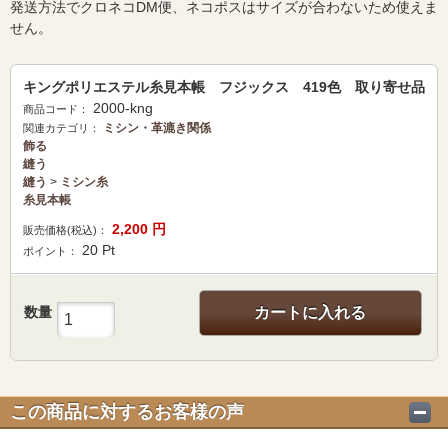
発送方法でクロネコDM便、ネコポスはサイズが合わないため使えま
せん。
キングポリエステル糸見本帳 フジックス 419色 取り寄せ品
2000-kng
商品コード：
ミシン・革漉き関係
関連カテゴリ：
飾る
縫う
縫う
>
ミシン糸
糸見本帳
2,200
円
販売価格(税込)：
20
Pt
ポイント：
数量
カートに入れる
この商品に対するお客様の声