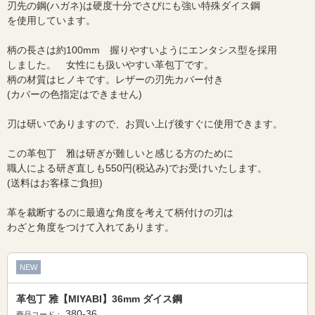
刃先の鋼(ハガネ)は硬度十分でさびにも強い特殊ダイス鋼
を使用しています。
柄の長さは約100mm 握りやすいようにエンタシス型を採用
しました。 女性にも扱いやすい革包丁です。
柄の材質はヒノキです。レザーの刃先カバー付き
(カバーの色指定はできません)
刃は研いでありますので、お買い上げ後すぐに使用できます。
この革包丁 雅は研ぎが難しいと感じる方のために
職人による研ぎ直しも550円(税込み)でお受けいたします。
(送料はお客様ご負担)
革を裁断するのに最適な角度を考えて柄付けの刃は
わざと角度をつけて入れてあります。
NEW
革包丁 雅【MIYABI】36mm ダイス鋼
380-36
商品コード：