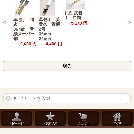
仲次 皮包
丁 白鋼
革包丁 清
革包丁 美
<
>
5,170 円
玄
貴久 青鋼
36mm 青
2号
紙スーパー
36mm
鋼
24mm
9,680 円
4,400 円
戻る