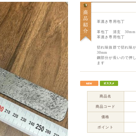
革漉き専用包丁
革包丁 清玄 30mm
革漉き専用包丁
切れ味抜群で切れ味
30mm
鋼部分が長いので押
ます
商品名
商品コード
価格
ポイント