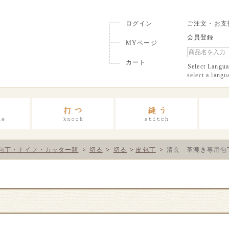
ログイン
ご注文・お支
会員登録
MYページ
カート
Select Langu
select a langu
包丁・ナイフ・カッター類
切る
切る
皮包丁
清玄 革漉き専用包