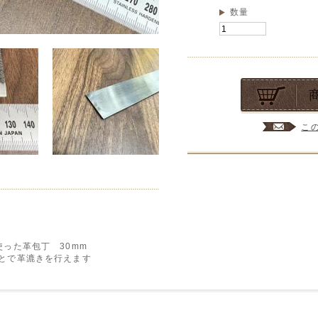
数量
こ
った革包丁 30mm
とで革漉きを行えます