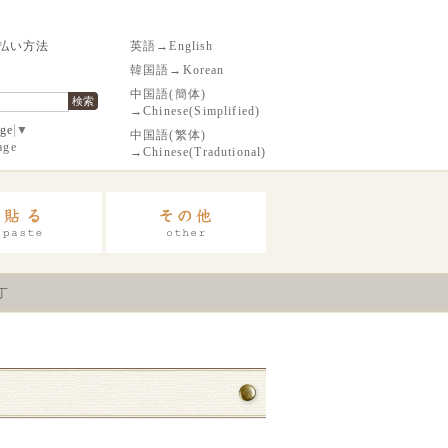
払い方法
英語→English
韓国語→Korean
中国語(簡体)
検索
→Chinese(Simplified)
age
▼
中国語(繁体)
age
→Chinese(Tradutional)
丁