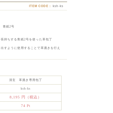
ITEM CODE：
ksh-ks
 青紙2号
が長持ちする青紙2号を使った革包丁
し出すように使用することで革漉きを行え
清玄 革漉き専用包丁
ksh-ks
8,195
円（税込）
74
Pt