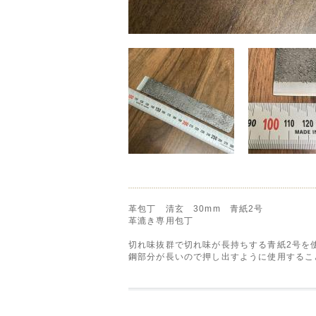
革包丁 清玄 30mm 青紙2号
革漉き専用包丁
切れ味抜群で切れ味が長持ちする青紙2号を使
鋼部分が長いので押し出すように使用するこ