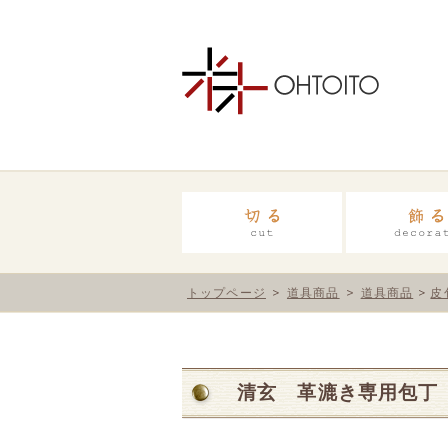
トップページ
道具商品
道具商品
皮
清玄 革漉き専用包丁