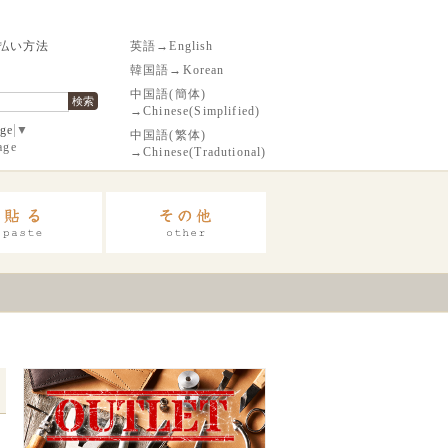
払い方法
英語→English
韓国語→Korean
中国語(簡体)
検索
→Chinese(Simplified)
age
▼
中国語(繁体)
age
→Chinese(Tradutional)