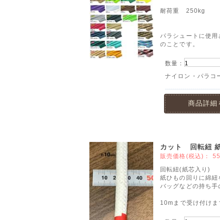
耐荷重 250kg
パラシュートに使用
のことです。
数量：
ナイロン・パラコ
商品詳細
カット 回転紐 
販売価格(税込)：
5
回転紐(紙芯入り)
紙ひもの回りに綿紐
バッグなどの持ち手
10mまで受け付けま