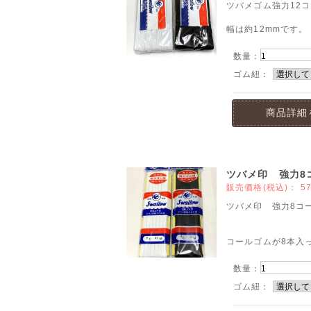
ツバメゴム強力12コ
幅は約12mmです。
数量：
ゴム紐：
商品詳細
ツバメ印 強力8
販売価格(税込)：
5
ツバメ印 強力8コー
コールゴムが8本入っ
数量：
ゴム紐：