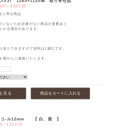
#37 1280×1120㎜ 取り寄せ品
,177～3,322
円
 取り寄せ商品
していないため在庫がない商品が多数あり
かかる場合があります。
お送りできますので送料は1個口です。
を後からご連絡いたします。
を見る
商品をカートに入れる
2コ-ル12mm 【 白、黒 】
80～1,012
円