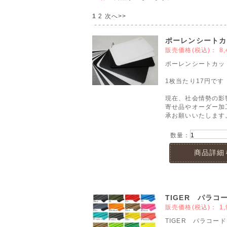
1
2
次へ>>
ポーレンシートカット
販売価格(税込)：
8,
ポーレンシートカット 
1枚当たり17円です
現在、社会情勢の影
寄せ品やオーダー加
承お願いいたします
数量：
商品詳細
TIGER パラコード
販売価格(税込)：
1,
TIGER パラコード 3