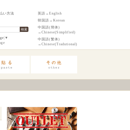
払い方法
英語→English
韓国語→Korean
中国語(簡体)
検索
→Chinese(Simplified)
age
▼
中国語(繁体)
age
→Chinese(Tradutional)