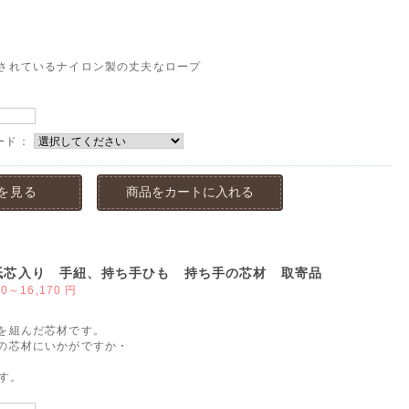
されているナイロン製の丈夫なロープ
ード：
を見る
商品をカートに入れる
紙芯入り 手紐、持ち手ひも 持ち手の芯材 取寄品
50～16,170
円
を組んだ芯材です。
の芯材にいかがですか・
す。