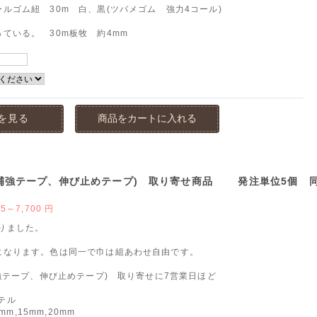
ルゴム紐 30m 白、黒(ツバメゴム 強力4コール)
ている。 30m板牧 約4mm
を見る
商品をカートに入れる
 (補強テープ、伸び止めテープ) 取り寄せ商品 発注単位5個 
85～7,700
円
りました。
になります。色は同一で巾は組あわせ自由です。
補強テープ、伸び止めテープ) 取り寄せに7営業日ほど
テル
0mm,15mm,20mm