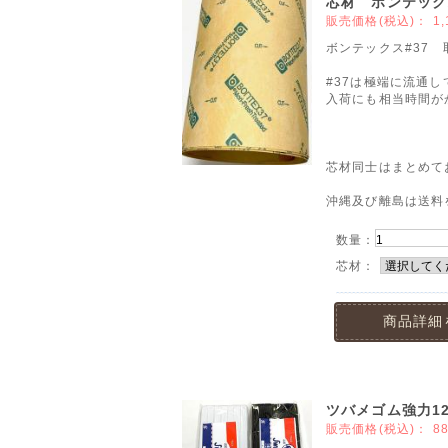
芯材 ボンテックス
販売価格(税込)：
1
ボンテックス#37
#37は極端に流通
入荷にも相当時間が
芯材同士はまとめて
沖縄及び離島は送料
数量：
芯材：
商品詳細
ツバメゴム強力1
販売価格(税込)：
8