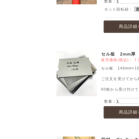
数量：
カット回転紐：
商品詳細
セル板 2mm厚 1
販売価格(税込)：
7,
セル板 140mm×1
ご注文を受けてから
60枚から受け付け
数量：
商品詳細