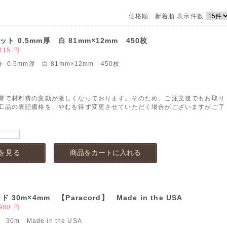
価格順
新着順
表示件数
 0.5mm厚 白 81mm×12mm 450枚
415
円
0.5mm厚 白 81mm×12mm 450枚
響で材料費の変動が激しくなっております。そのため、ご注文後でもお取り
工品の表記価格を、やむを得ず変更させていただく場合がございますがご了
。
を見る
商品をカートに入れる
 30m×4mm 【Paracord】 Made in the USA
980
円
0m Made in the USA