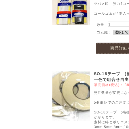
ツバメ印 強力4コー
コールゴムが4本入っ
数量：
ゴム紐：
商品詳細
SO-18テープ
一色で組合せ自由
販売価格(税込)：
3
発注数量が変更にな
5個単位でのご注文
SO-18テープ (
かかります。
素材は綿とポリエス
3mm,5mm,8mm,1