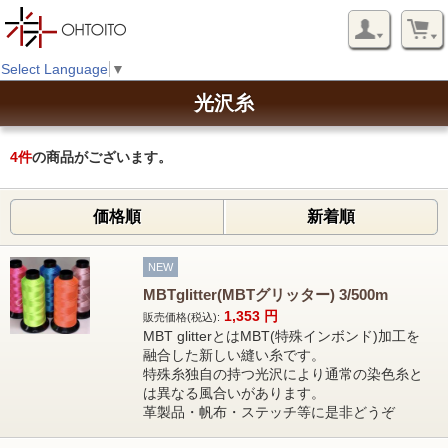
Select Language
▼
光沢糸
4
件
の商品がございます。
価格順
新着順
NEW
MBTglitter(MBTグリッター) 3/500m
1,353
円
販売価格(税込):
MBT glitterとはMBT(特殊インボンド)加工を
融合した新しい縫い糸です。
特殊糸独自の持つ光沢により通常の染色糸と
は異なる風合いがあります。
革製品・帆布・ステッチ等に是非どうぞ