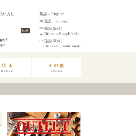
払い方法
英語→English
韓国語→Korean
中国語(簡体)
検索
→Chinese(Simplified)
age
▼
中国語(繁体)
age
→Chinese(Tradutional)