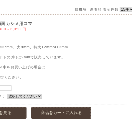
価格順
新着順
表示件数
両面カシメ用コマ
,400～6,050
円
7mm、大9mm、特大12mmor13mm
イトの(中)は9mmで販売しています。
メ中をお買い上げの場合は
選びください。
マ：
を見る
商品をカートに入れる