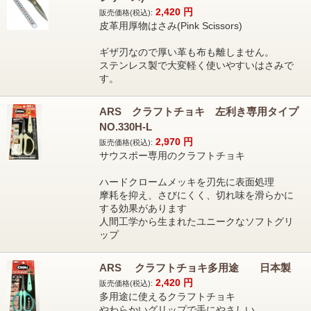
2,420
円
販売価格(税込):
皮革用厚物はさみ(Pink Scissors)
ギザ刃なので厚い革も布も離しません。
ステンレス製で大変軽く使いやすいはさみで
す。
ARS クラフトチョキ 左利き専用タイプ
NO.330H-L
2,970
円
販売価格(税込):
サウスポー専用のクラフトチョキ
ハードクロームメッキを刃先に表面処理
摩耗を抑え、さびにくく、切れ味を滑らかに
する効果があります
人間工学から生まれたユニークなソフトグリ
ップ
ARS クラフトチョキ多用途 日本製
2,420
円
販売価格(税込):
多用途に使えるクラフトチョキ
やわらかいグリップで手にやさしい