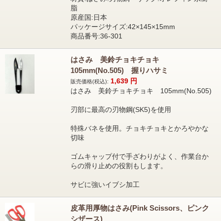
脂
原産国:日本
パッケージサイズ:42×145×15mm
商品番号:36-301
はさみ 美鈴チョキチョキ
105mm(No.505) 握りハサミ
1,639
円
販売価格(税込):
はさみ 美鈴チョキチョキ 105mm(No.505)
刃部に最高の刃物鋼(SK5)を使用
特殊バネを使用。チョキチョキとかろやかな
切味
ゴムキャップ付で手ざわりがよく、作業台か
らの滑り止めの役割もします。
サビに強いイブシ加工
皮革用厚物はさみ(Pink Scissors、ピンク
シザース)