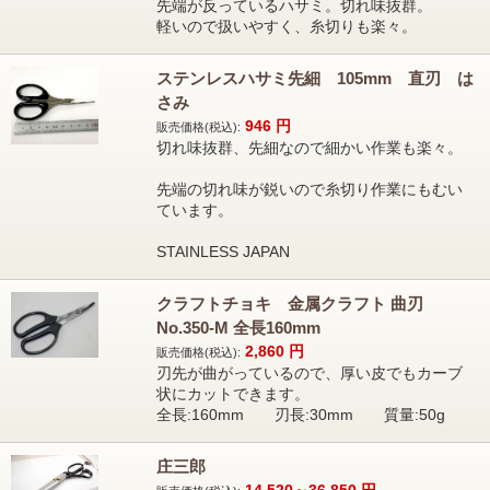
先端が反っているハサミ。切れ味抜群。
軽いので扱いやすく、糸切りも楽々。
ステンレスハサミ先細 105mm 直刃 は
さみ
946
円
販売価格(税込):
切れ味抜群、先細なので細かい作業も楽々。
先端の切れ味が鋭いので糸切り作業にもむい
ています。
STAINLESS JAPAN
クラフトチョキ 金属クラフト 曲刃
No.350-M 全長160mm
2,860
円
販売価格(税込):
刃先が曲がっているので、厚い皮でもカーブ
状にカットできます。
全長:160mm 刃長:30mm 質量:50g
庄三郎
14,520～36,850
円