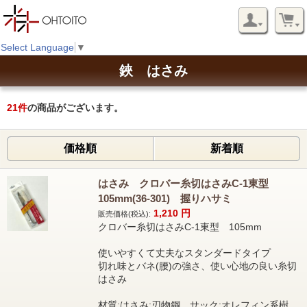
Select Language
▼
鋏 はさみ
21
件
の商品がございます。
価格順
新着順
はさみ クロバー糸切はさみC-1東型
105mm(36-301) 握りハサミ
1,210
円
販売価格(税込):
クロバー糸切はさみC-1東型 105mm
使いやすくて丈夫なスタンダードタイプ
切れ味とバネ(腰)の強さ、使い心地の良い糸切
はさみ
材質:はさみ:刃物鋼 サック:オレフィン系樹