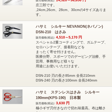
販売価格(税込):
庄三郎です。
,24cm,26cm、28cm、30cmの4サイズありま
す。
ハサミ シルキー NEVANON(ネバノン)
DSN-210 はさみ
4,510～5,170
円
販売価格(税込):
スペシャル2重コーティングで、ガムテープ、
セロハンテープ、接着剤などを
まったく寄せ付けません。
医療分野、スポーツでのデーピング治療、手
芸用、事務用など様々な
用途にお使いいただけます。
DSN-210 刃の長さ85mm 全長210mm
DSN-240 刃の長さ100mm 全長240mm
ハサミ ステンレスはさみ シルキー
190mm(KPS-190) 日本製
3,630
円
販売価格(税込):
極小ギザ刃付きなので切れ味最高。布は離さ