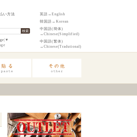
払い方法
英語→English
韓国語→Korean
中国語(簡体)
検索
→Chinese(Simplified)
age
▼
中国語(繁体)
age
→Chinese(Tradutional)