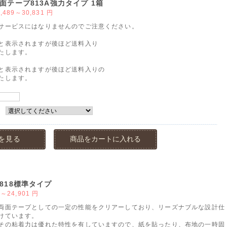
面テープ813A強力タイプ 1箱
9,489～30,831
円
サービスにはなりませんのでご注意ください。
と表示されますが後ほど送料入り
たします。
と表示されますが後ほど送料入りの
たします。
：
を見る
商品をカートに入れる
818標準タイプ
0～24,901
円
両面テープとしての一定の性能をクリアーしており、リーズナブルな設計仕
けています。
その粘着力は優れた特性を有していますので、紙を貼ったり、布地の一時固