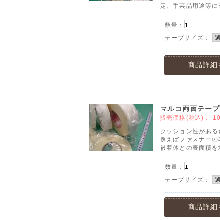
定、手芸品用途等に
数量：
テープサイズ：
商品詳細
マルコ両面テープ
販売価格(税込)：
1
クッション性がある
例えばファスナーの
被着体との表面積を
数量：
テープサイズ：
商品詳細