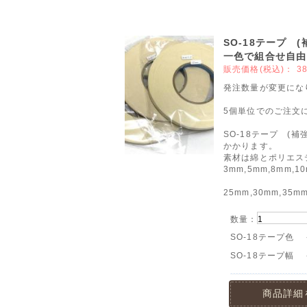
SO-18テープ
一色で組合せ自由
販売価格(税込)：
3
発注数量が変更にな
5個単位でのご注文
SO-18テープ (
かかります。
素材は綿とポリエス
3mm,5mm,8mm,1
25mm,30mm,35m
数量：
SO-18テープ色
SO-18テープ幅
商品詳細