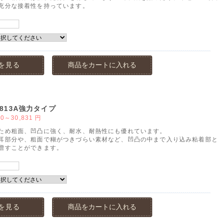
充分な接着性を持っています。
を見る
商品をカートに入れる
813A強力タイプ
00～30,831
円
ため粗面、凹凸に強く、耐水、耐熱性にも優れています。
耳部分や、粗面で糊がつきづらい素材など、凹凸の中まで入り込み粘着部と
増すことができます。
を見る
商品をカートに入れる