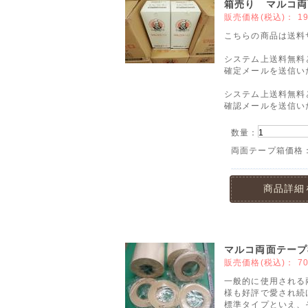
箱売り マルコ両
販売価格(税込)：
1
こちらの商品は送料
システム上送料無料
確定メールを送信い
システム上送料無料
確認メールを送信い
数量：
両面テープ箱価格
商品詳細
マルコ両面テープ
販売価格(税込)：
7
一般的に使用される
様も好評で愛され続
標準タイプといえ、