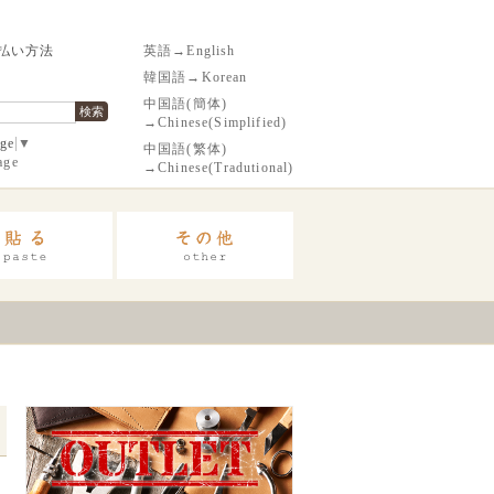
払い方法
英語→English
韓国語→Korean
中国語(簡体)
検索
→Chinese(Simplified)
age
▼
中国語(繁体)
age
→Chinese(Tradutional)