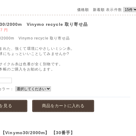
価格順
新着順
表示件数
/2000m Vinymo recycle 取り寄せ品
47
円
000m Vinymo recycle 取り寄せ品
まれた、強くて環境にやさしいミシン糸。
球にちょっといいことしてみませんか?
サイクル糸は色番が全く別物です。
本帳のご購入をお勧めします。
カラー：
を見る
商品をカートに入れる
 【Vinymo30/2000m】 【30番手】