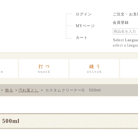
ログイン
ご注文・お支
会員登録
MYページ
カート
Select Langu
select a langu
飾る
汚れ落とし
カスタムクリーナーG 500ml
00ml