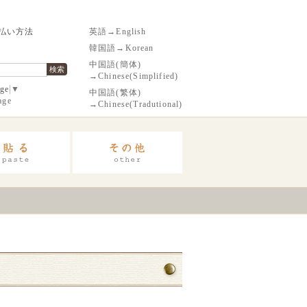
払い方法
英語→English
韓国語→Korean
中国語(簡体)
検索
→Chinese(Simplified)
age
▼
中国語(繁体)
age
→Chinese(Tradutional)