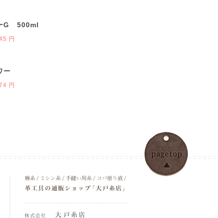
G 500ml
45 円
ワー
74 円