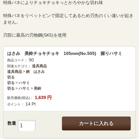
特殊バネによりチョキチョキっとかろやかな切れ味
特殊バネをリベットピンで固定してあるため刃先のくい違いが起き
ません。
刃部に最高の刃物鋼(SK5)を使用
はさみ 美鈴チョキチョキ 105mm(No.505) 握りハサミ
90
商品コード：
道具商品
関連カテゴリ：
道具商品
>
鋏 はさみ
切る
切る
>
ハサミ
切る
>
ハサミ
>
美鈴
1,639
円
販売価格(税込)：
14
Pt
ポイント：
数量
カートに入れる