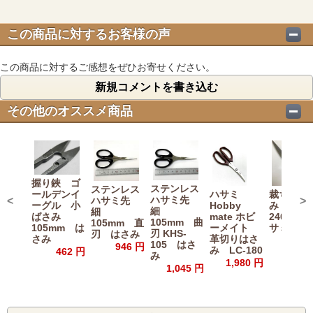
この商品に対するお客様の声
この商品に対するご感想をぜひお寄せください。
新規コメントを書き込む
その他のオススメ商品
握り鋏 ゴ
ステンレス
ステンレス
ールデンイ
ハサミ
裁ちはさ
ハサミ先
<
>
ハサミ先
ーグル 小
Hobby
み 兼
細
細
ばさみ
mate ホビ
240mm
105mm 曲
105mm 直
105mm は
ーメイト
サミ
刃 KHS-
刃 はさみ
さみ
革切りはさ
4,840
105 はさ
946 円
み LC-180
462 円
み
1,980 円
1,045 円