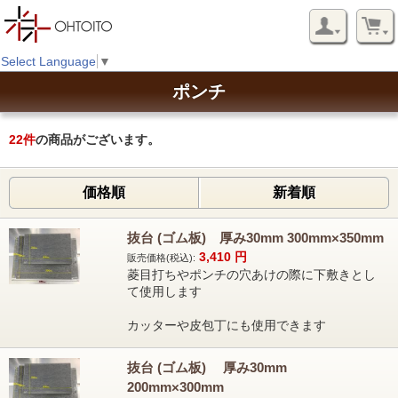
Select Language
▼
ポンチ
22
件
の商品がございます。
価格順
新着順
抜台 (ゴム板) 厚み30mm 300mm×350mm
3,410
円
販売価格(税込):
菱目打ちやポンチの穴あけの際に下敷きとし
て使用します
カッターや皮包丁にも使用できます
抜台 (ゴム板) 厚み30mm
200mm×300mm