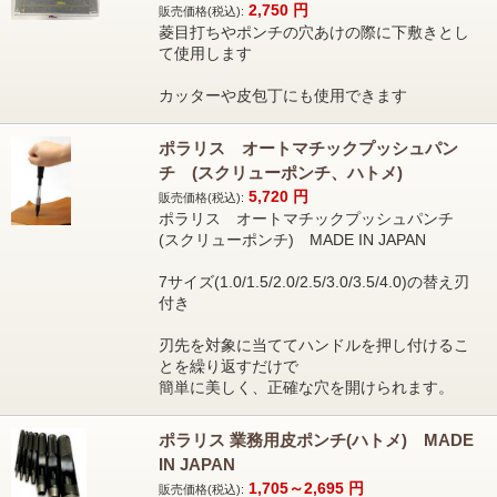
2,750
円
販売価格(税込):
菱目打ちやポンチの穴あけの際に下敷きとし
て使用します
カッターや皮包丁にも使用できます
ポラリス オートマチックプッシュパン
チ (スクリューポンチ、ハトメ)
5,720
円
販売価格(税込):
ポラリス オートマチックプッシュパンチ
(スクリューポンチ) MADE IN JAPAN
7サイズ(1.0/1.5/2.0/2.5/3.0/3.5/4.0)の替え刃
付き
刃先を対象に当ててハンドルを押し付けるこ
とを繰り返すだけで
簡単に美しく、正確な穴を開けられます。
ポラリス 業務用皮ポンチ(ハトメ) MADE
IN JAPAN
1,705～2,695
円
販売価格(税込):