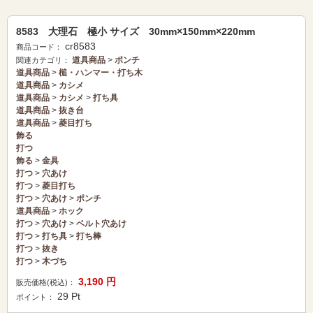
8583 大理石 極小 サイズ 30mm×150mm×220mm
cr8583
商品コード：
道具商品
>
ポンチ
関連カテゴリ：
道具商品
>
槌・ハンマー・打ち木
道具商品
>
カシメ
道具商品
>
カシメ
>
打ち具
道具商品
>
抜き台
道具商品
>
菱目打ち
飾る
打つ
飾る
>
金具
打つ
>
穴あけ
打つ
>
菱目打ち
打つ
>
穴あけ
>
ポンチ
道具商品
>
ホック
打つ
>
穴あけ
>
ベルト穴あけ
打つ
>
打ち具
>
打ち棒
打つ
>
抜き
打つ
>
木づち
3,190
円
販売価格(税込)：
29
Pt
ポイント：