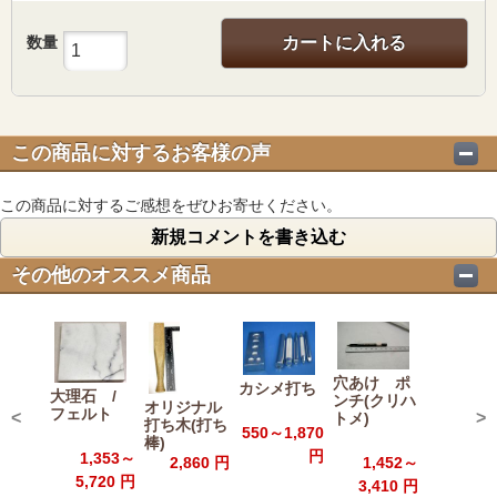
数量
カートに入れる
この商品に対するお客様の声
この商品に対するご感想をぜひお寄せください。
新規コメントを書き込む
その他のオススメ商品
穴あけ ポ
カシメ打ち
大理石 /
ンチ(クリハ
オリジナル
フェルト
<
>
トメ)
打ち木(打ち
550～1,870
棒)
円
1,353～
1,452～
2,860 円
5,720 円
3,410 円