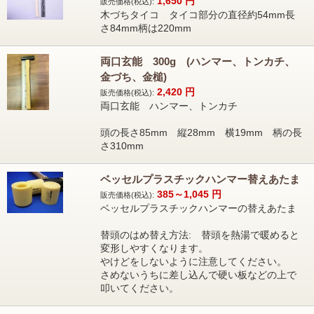
1,650
円
販売価格(税込):
木づちタイコ タイコ部分の直径約54mm長
さ84mm柄は220mm
両口玄能 300g (ハンマー、トンカチ、
金づち、金槌)
2,420
円
販売価格(税込):
両口玄能 ハンマー、トンカチ
頭の長さ85mm 縦28mm 横19mm 柄の長
さ310mm
ベッセルプラスチックハンマー替えあたま
385～1,045
円
販売価格(税込):
ベッセルプラスチックハンマーの替えあたま
替頭のはめ替え方法: 替頭を熱湯で暖めると
変形しやすくなります。
やけどをしないように注意してください。
さめないうちに差し込んで硬い板などの上で
叩いてください。