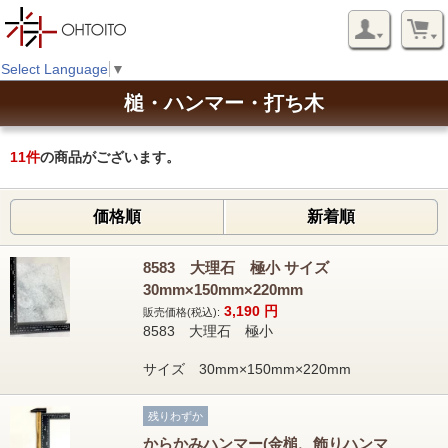
Select Language
▼
槌・ハンマー・打ち木
11
件
の商品がございます。
価格順
新着順
8583 大理石 極小 サイズ
30mm×150mm×220mm
3,190
円
販売価格(税込):
8583 大理石 極小
サイズ 30mm×150mm×220mm
残りわずか
からかみハンマー(金槌、飾りハンマ