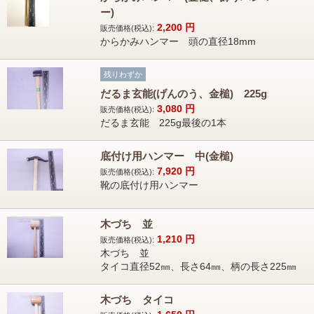
ー)
2,200
円
販売価格(税込):
からかみハンマー 頭の直径18mm
残りわずか
だるま玄能(げんのう、金槌) 225g
3,080
円
販売価格(税込):
だるま玄能 225g最後の1本
底付け用ハンマー 中(金槌)
7,920
円
販売価格(税込):
靴の底付け用ハンマー
木づち 並
1,210
円
販売価格(税込):
木づち 並
タイコ直径52㎜、長さ64㎜、柄の長さ225㎜
木づち タイコ